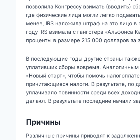
позволила Конгрессу взимать (вводить) с
где физические лица могли легко подават
менее, IRS наложила штраф на это лицо в 
году IRS взимала с гангстера «Альфонса 
проценты в размере 215 000 долларов за 
В последующие годы другие страны также
уплативших сборы вовремя. Аналогичным о
«Новый старт», чтобы помочь налогоплат
причитающиеся налоги. В результате, по да
уплачивало повинности среди всех доходны
делают. В результате последние начали з
Причины
Различные причины приводят к задолженн