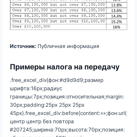
Источник:
Публичная информация
Примеры налога на передачу
.free_excel_div{фон:#d9d9d9;размер
шрифта:16px;радиус
границы:7px;позиция:относительная;margin:
30px;padding:25px 25px 25px
45px}.free_excel_div:before{content:»»;фон:url(
центр центр без повтора
#207245;ширина:70px;высота:70px;позиция: