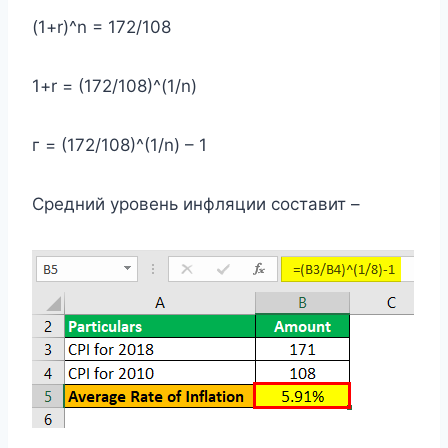
(1+r)^n = 172/108
1+r = (172/108)^(1/n)
г = (172/108)^(1/n) – 1
Средний уровень инфляции составит –