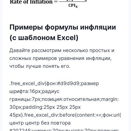
Примеры формулы инфляции
(с шаблоном Excel)
Давайте рассмотрим несколько простых и
сложных примеров уравнения инфляции,
чтобы лучше понять его.
.free_excel_div{фон:#d9d9d9;размер
шрифта:16px;радиус
границы:7px;позиция:относительная;margin:
30px;padding:25px 25px 25px
45px}.free_excel_div:before{content:»»;фон:url(
центр центр без повтора
#207245;ширина:70px;высота:70px;позиция: