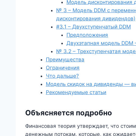
Модель дисконтирования 
№ 3 – Модель DDM с переменн
дисконтирования дивидендов)
#3.1 – Двухступенчатый DDM
Предположения
Двухэтапная модель DDM
№ 3.2 – Трехступенчатая мод
Преимущества
Ограничения
Что дальше?
Модель скидок на дивиденды — в
Рекомендуемые статьи
Объясняется подробно
Финансовая теория утверждает, что стои
денежным потокам, которые, как ожидает