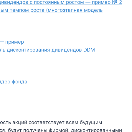
дивидендов с постоянным ростом — пример № 2
ым темпом роста (многоэтапная модель
 — пример
ель дисконтирования дивидендов DDM
идео фонда
мость акций соответствует всем будущим
ся, будут получены фирмой, дисконтированными