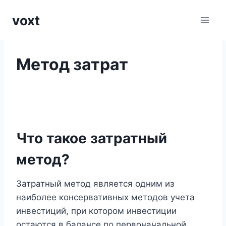
Перейти
voxt
к
содержимому
Метод затрат
Что такое затратный
метод?
Затратный метод является одним из
наиболее консервативных методов учета
инвестиций, при котором инвестиции
остаются в балансе по первоначальной