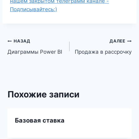
нашем закрытом телеграмм канале -
Подписывайтесь:)
Навигация
НАЗАД
ДАЛЕЕ
Диаграммы Power BI
Продажа в рассрочку
по
записям
Похожие записи
Базовая ставка