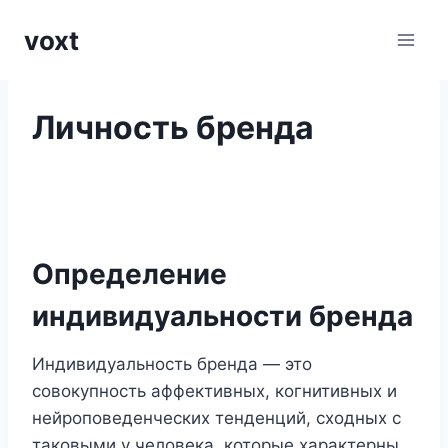
Перейти
voxt
к
содержимому
Личность бренда
Определение
индивидуальности бренда
Индивидуальность бренда — это
совокупность аффективных, когнитивных и
нейроповеденческих тенденций, сходных с
таковыми у человека, которые характерны