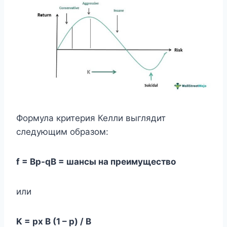
Формула критерия Келли выглядит
следующим образом:
f = Bp-qB = шансы на преимущество
или
K = px B (1 – p) / B