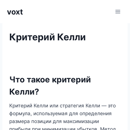
Перейти
voxt
к
содержимому
Критерий Келли
Что такое критерий
Келли?
Критерий Келли или стратегия Келли — это
формула, используемая для определения
размера позиции для максимизации
прибыли при минимизации убытков. Метод