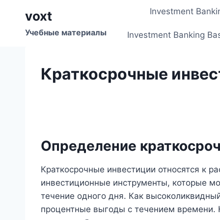
Перейти
Investment Banki
voxt
к
содержимому
Учебные материалы
Investment Banking Ba
Краткосрочные инвес
Определение краткосро
Краткосрочные инвестиции относятся к р
инвестиционные инструменты, которые мо
течение одного дня. Как высоколиквидный
процентные выгоды с течением времени. К