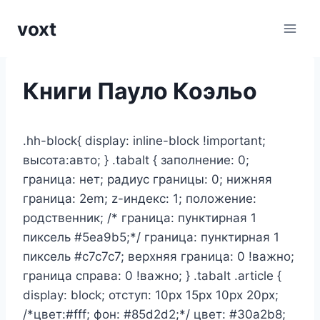
Перейти
voxt
к
содержимому
Книги Пауло Коэльо
.hh-block{ display: inline-block !important;
высота:авто; } .tabalt { заполнение: 0;
граница: нет; радиус границы: 0; нижняя
граница: 2em; z-индекс: 1; положение:
родственник; /* граница: пунктирная 1
пиксель #5ea9b5;*/ граница: пунктирная 1
пиксель #c7c7c7; верхняя граница: 0 !важно;
граница справа: 0 !важно; } .tabalt .article {
display: block; отступ: 10px 15px 10px 20px;
/*цвет:#fff; фон: #85d2d2;*/ цвет: #30a2b8;