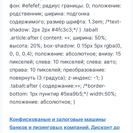
фон: #efefef; радиус границы: 0; положение:
родственник; ширина: подгонка
содержимого; размер шрифта: 1.3em; /*text-
shadow: 2px 2px #4fc3c3;*/ } .tabalt
.article:after { content: «»; ширина: 50%;
высота: 20%; box-shadow: 0 15px 5px rgba(0,
0, 0, 0,4); положение: абсолютное; внизу: 15
пикселей; слева: 10 пикселей; слева: авто;
справа: 10 пикселей; преобразование:
повернуть (3 градуса); z-индекс: -1; }
.tabalt:after { содержание:»»; /*border-
bottom: 1px пунктир #5ea9b5;*/ width:50%;
положение: абсолютное; }
Конфискованые и залоговые машины
банков и лизинговых компаний. Дисконт до