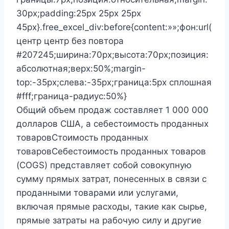
30px;padding:25px 25px 25px
45px}.free_excel_div:before{content:»»;фон:url(
центр центр без повтора
#207245;ширина:70px;высота:70px;позиция:
абсолютная;верх:50%;margin-
top:-35px;слева:-35px;граница:5px сплошная
#fff;граница-радиус:50%}
Общий объем продаж составляет 1 000 000
долларов США, а себестоимость проданных
товаровСтоимость проданных
товаровСебестоимость проданных товаров
(COGS) представляет собой совокупную
сумму прямых затрат, понесенных в связи с
проданными товарами или услугами,
включая прямые расходы, такие как сырье,
прямые затраты на рабочую силу и другие