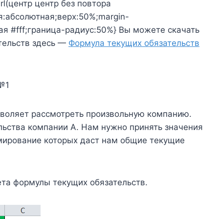
url(центр центр без повтора
я:абсолютная;верх:50%;margin-
ая #fff;граница-радиус:50%} Вы можете скачать
тельств здесь —
Формула текущих обязательств
№1
зволяет рассмотреть произвольную компанию.
льства компании A. Нам нужно принять значения
ммирование которых даст нам общие текущие
та формулы текущих обязательств.