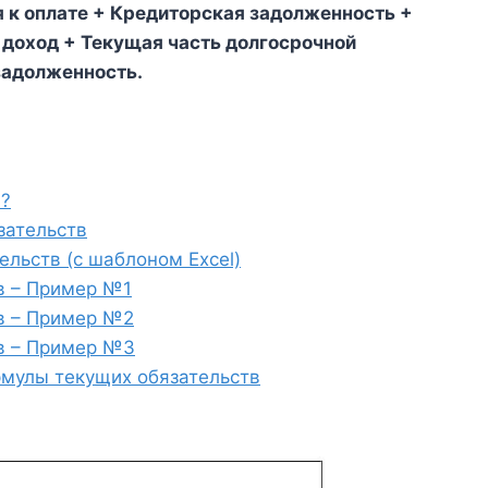
 к оплате + Кредиторская задолженность +
доход + Текущая часть долгосрочной
задолженность.
в?
зательств
льств (с шаблоном Excel)
в – Пример №1
в – Пример №2
в – Пример №3
рмулы текущих обязательств