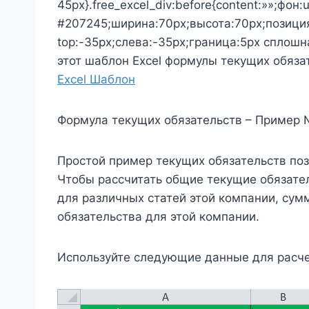
45px}.free_excel_div:before{content:»»;фон:
#207245;ширина:70px;высота:70px;позици
top:-35px;слева:-35px;граница:5px сплошн
этот шаблон Excel формулы текущих обяза
Excel Шаблон
Формула текущих обязательств – Пример 
Простой пример текущих обязательств по
Чтобы рассчитать общие текущие обязате
для различных статей этой компании, су
обязательства для этой компании.
Используйте следующие данные для расче