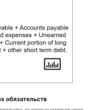
х обязательств
язательства, по которым компания несет