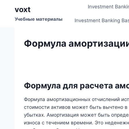
Перейти
Investment Banki
voxt
к
содержимому
Учебные материалы
Investment Banking Ba
Формула амортизаци
Формула для расчета ам
Формула амортизационных отчислений исп
стоимости активов может быть вычтено в 
убытках. Амортизация может быть опреде
износа с течением времени. Это неденежн