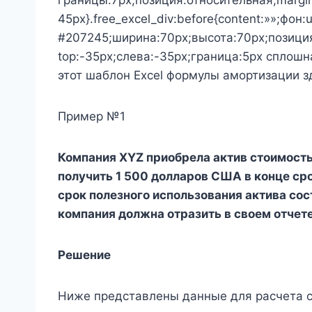
границы:7px;позиция:относительная;margin
45px}.free_excel_div:before{content:»»;фон:
#207245;ширина:70px;высота:70px;позици
top:-35px;слева:-35px;граница:5px сплошн
этот шаблон Excel формулы амортизации 
Пример №1
Компания XYZ приобрела актив стоимост
получить 1 500 долларов США в конце ср
срок полезного использования актива сос
компания должна отразить в своем отчет
Решение
Ниже представлены данные для расчета 