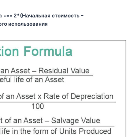
а
«=»
2*(Начальная стоимость –
ого использования