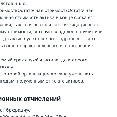
огов и т. д.
тоимостьОстаточная стоимостьОстаточная
онная стоимость актива в конце срока его
вания, также известная как ликвидационная
мму стоимости, которую владелец получит или
огда актив будет продан. Подробнее — это
ь в конце срока полезного использования
аемый срок службы актива, до которого
ыгоду.
 с которой организация должна уменьшать
годам, полученным от таких активов.
ионных отчислений
а:16px;радиус