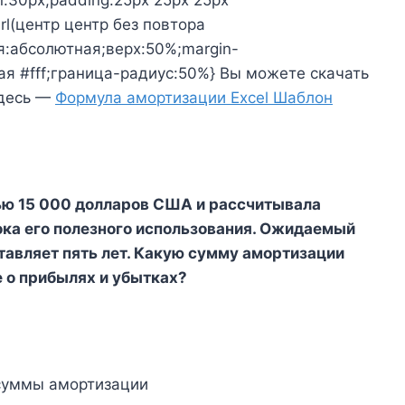
:30px;padding:25px 25px 25px
url(центр центр без повтора
я:абсолютная;верх:50%;margin-
ая #fff;граница-радиус:50%} Вы можете скачать
здесь —
Формула амортизации Excel Шаблон
ью 15 000 долларов США и рассчитывала
ока его полезного использования. Ожидаемый
тавляет пять лет. Какую сумму амортизации
е о прибылях и убытках?
суммы амортизации