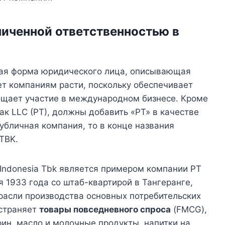
ниченной ответственностью в
нная форма юридического лица, описывающая
ет компаниям расти, поскольку обеспечивает
ощает участие в международном бизнесе. Кроме
ак LLC (PT), должны добавить «PT» в качестве
публичная компания, то в конце названия
TBK.
 Indonesia Tbk является примером компании PT
я 1933 года со штаб-квартирой в Тангеранге,
трасли производства основных потребительских
остраняет
товары повседневного спроса
(FMCG),
ин, масло и молочные продукты, напитки на