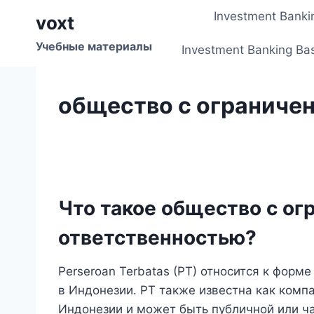
Перейти
Investment Banki
voxt
к
содержимому
Учебные материалы
Investment Banking Ba
общество с ограниче
Что такое общество с ог
ответственностью?
Perseroan Terbatas (PT) относится к форм
в Индонезии. PT также известна как комп
Индонезии и может быть публичной или ч