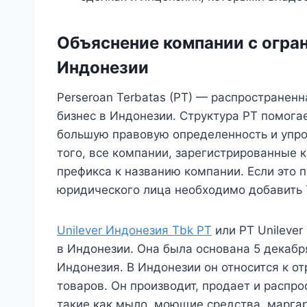
Объяснение компании с огра
Индонезии
Perseroan Terbatas (PT) — распростране
бизнес в Индонезии. Структура PT помога
большую правовую определенность и упр
того, все компании, зарегистрированные к
префикса к названию компании. Если это 
юридического лица необходимо добавить 
Unilever Индонезия Tbk PT
или PT Unilever
в Индонезии. Она была основана 5 декабр
Индонезия. В Индонезии он относится к о
товаров. Он производит, продает и распр
такие как мыло, моющие средства, маргар