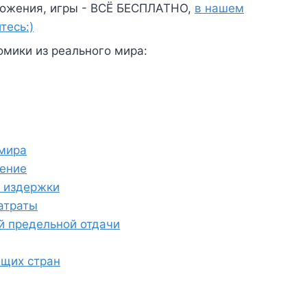
ожения, игры - ВСЁ БЕСПЛАТНО,
в нашем
тесь:)
мики из реального мира:
 мира
жение
 издержки
атраты
 предельной отдачи
ющих стран