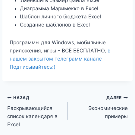
Уменьшить размер файла Excel
Диаграмма Маримекко в Excel
Шаблон личного бюджета Excel
Создание шаблонов в Excel
Программы для Windows, мобильные
приложения, игры - ВСЁ БЕСПЛАТНО,
в
нашем закрытом телеграмм канале -
Подписывайтесь:)
Навигация
НАЗАД
ДАЛЕЕ
Раскрывающийся
Экономические
по
список календаря в
примеры
записям
Excel