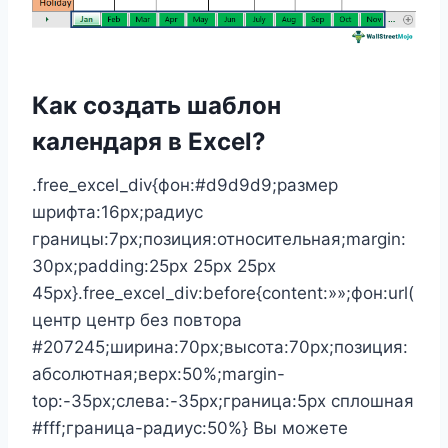
Как создать шаблон
календаря в Excel?
.free_excel_div{фон:#d9d9d9;размер
шрифта:16px;радиус
границы:7px;позиция:относительная;margin:
30px;padding:25px 25px 25px
45px}.free_excel_div:before{content:»»;фон:url(
центр центр без повтора
#207245;ширина:70px;высота:70px;позиция:
абсолютная;верх:50%;margin-
top:-35px;слева:-35px;граница:5px сплошная
#fff;граница-радиус:50%} Вы можете