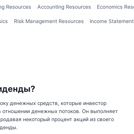
ng Resources
Accounting Resources
Economics Res
sics
Risk Management Resources
Income Statement
ы
виденды?
оку денежных средств, которые инвестор
в отношении денежных потоков. Он выполняет
продавая некоторый процент акций из своего
иденды.