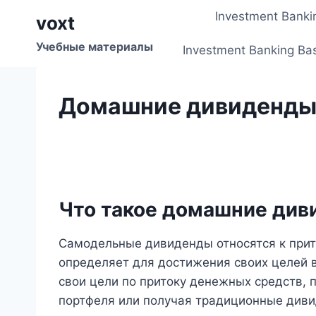
Перейти
Investment Banki
voxt
к
содержимому
Учебные материалы
Investment Banking Ba
Домашние дивиденд
Что такое домашние ди
Самодельные дивиденды относятся к прит
определяет для достижения своих целей 
свои цели по притоку денежных средств, 
портфеля или получая традиционные див