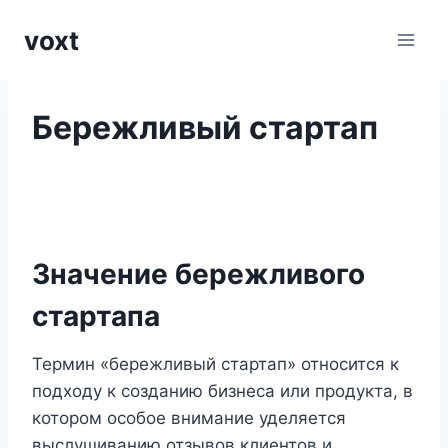
Перейти
voxt
к
содержимому
Бережливый стартап
Значение бережливого
стартапа
Термин «бережливый стартап» относится к
подходу к созданию бизнеса или продукта, в
котором особое внимание уделяется
выслушиванию отзывов клиентов и