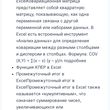
ExcelКовариационная матрица
представляет собой квадратную
матрицу, показывающую, как одна
переменная связана с другой
переменной или наборами данных. В
Excel есть встроенный инструмент
«Анализ данных» для определения
ковариации между разными столбцами
и дисперсии в столбцах. Формула: COV
(X,Y) = ∑(x – x) (y – y)/n подробнее
Функция КПЕР в Excel
Промежуточный итог в
ExcelПромежуточный итог в
ExcelПромежуточный итог в Excel также
называется «кумулятивным», что
означает суммирование чисел,
увеличивающихся или