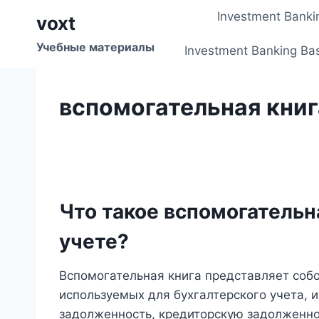
Перейти
Investment Banki
voxt
к
содержимому
Учебные материалы
Investment Banking Ba
вспомогательная книг
Что такое вспомогательн
учете?
Вспомогательная книга представляет соб
используемых для бухгалтерского учета,
задолженность, кредиторскую задолженно