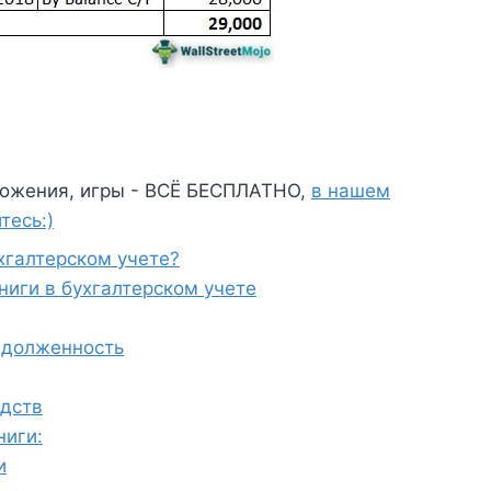
ожения, игры - ВСЁ БЕСПЛАТНО,
в нашем
тесь:)
хгалтерском учете?
ниги в бухгалтерском учете
задолженность
едств
ниги:
и