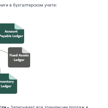
иги в бухгалтерском учете:
сти –
Записывает все транзакции продаж в