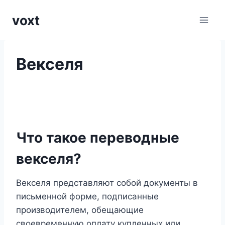
Перейти
voxt
к
содержимому
Векселя
Что такое переводные
векселя?
Векселя представляют собой документы в
письменной форме, подписанные
производителем, обещающие
своевременную оплату купленных или