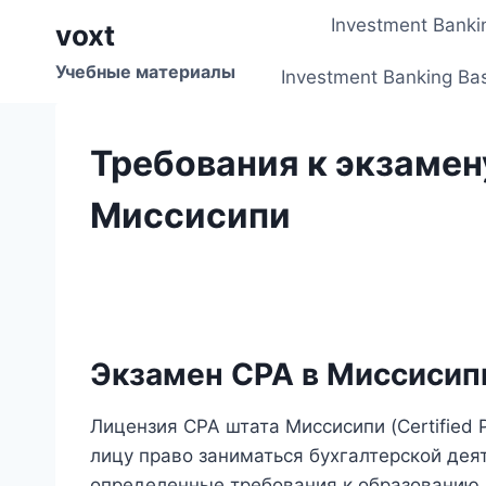
Перейти
Investment Banki
voxt
к
содержимому
Учебные материалы
Investment Banking Ba
Требования к экзамен
Миссисипи
Экзамен CPA в Миссисип
Лицензия CPA штата Миссисипи (Certified 
лицу право заниматься бухгалтерской де
определенные требования к образованию,