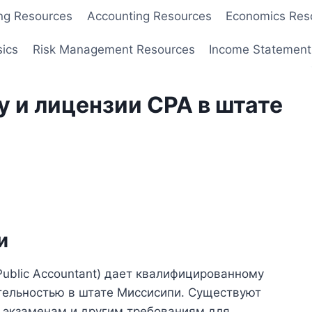
ng Resources
Accounting Resources
Economics Res
sics
Risk Management Resources
Income Statement
у и лицензии CPA в штате
и
Public Accountant) дает квалифицированному
ятельностью в штате Миссисипи. Существуют
 экзаменам и другим требованиям для