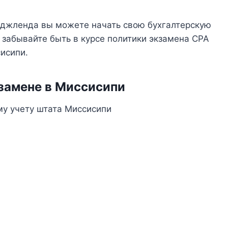
иджленда вы можете начать свою бухгалтерскую
е забывайте быть в курсе политики экзамена CPA
исипи.
замене в Миссисипи
му учету штата Миссисипи