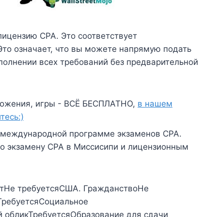
лицензию CPA. Это соответствует
Это означает, что вы можете напрямую подать
полнении всех требований без предварительной
ожения, игры - ВСЁ БЕСПЛАТНО,
в нашем
тесь:)
 в международной программе экзаменов CPA.
по экзамену CPA в Миссисипи и лицензионным
тНе требуетсяСША. ГражданствоНе
ТребуетсяСоциальное
 обликТребуетсяОбразование для сдачи