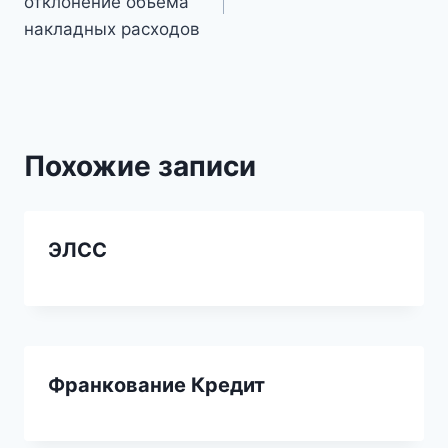
отклонение объема
записям
накладных расходов
Похожие записи
ЭЛСС
Франкование Кредит