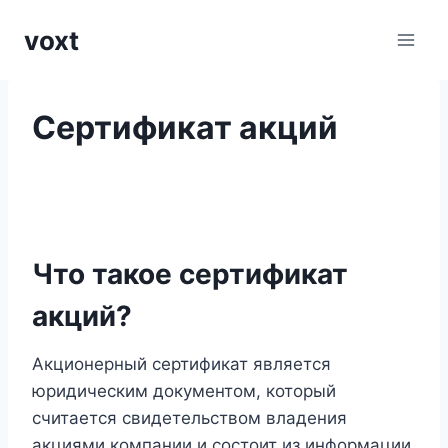
Перейти
voxt
к
содержимому
Сертификат акций
Что такое сертификат
акций?
Акционерный сертификат является
юридическим документом, который
считается свидетельством владения
акциями компании и состоит из информации