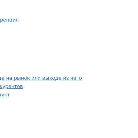
уренция
да на рынок или выхода из него
курентов
дукт