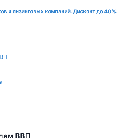
в и лизинговых компаний. Дисконт до 40%.
П
ВВП
а
одам ВВП