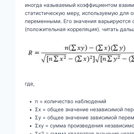
иногда называемый коэффициентом взаим
статистическую меру, используемую для 
переменными. Его значения варьируются от
(положительная корреляция). читать дальш
где,
n = количество наблюдений
Σx = общее значение независимой пе
Σy = общее значение зависимой пере
Σxy = сумма произведения независим
Σx2 = сумма квадратов значения нез