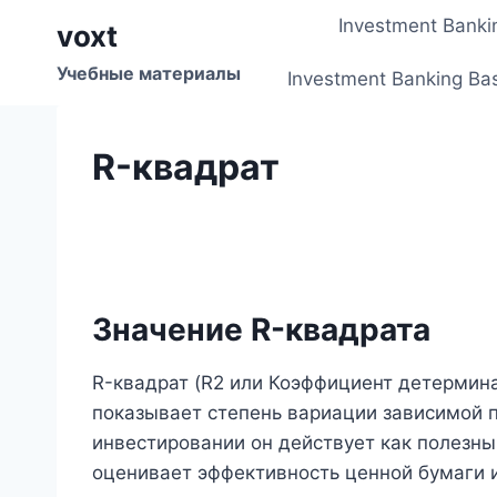
Перейти
Investment Banki
voxt
к
содержимому
Учебные материалы
Investment Banking Ba
R-квадрат
Значение R-квадрата
R-квадрат (R2 или Коэффициент детермина
показывает степень вариации зависимой 
инвестировании он действует как полезны
оценивает эффективность ценной бумаги 