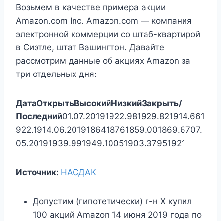
Возьмем в качестве примера акции
Amazon.com Inc. Amazon.com — компания
электронной коммерции со штаб-квартирой
в Сиэтле, штат Вашингтон. Давайте
рассмотрим данные об акциях Amazon за
три отдельных дня:
Дата
Открыть
Высокий
Низкий
Закрыть/
Последний
01.07.20191922.981929.821914.661
922.1914.06.2019186418761859.001869.6707.
05.20191939.991949.10051903.37951921
Источник:
НАСДАК
Допустим (гипотетически) г-н X купил
100 акций Amazon 14 июня 2019 года по