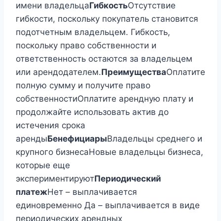
имени владельца
Гибкость
Отсутствие
гибкости, поскольку покупатель становится
подотчетным владельцем. Гибкость,
поскольку право собственности и
ответственность остаются за владельцем
или арендодателем.
Преимущества
Оплатите
полную сумму и получите право
собственностиОплатите арендную плату и
продолжайте использовать актив до
истечения срока
аренды
Бенефициары
Владельцы среднего и
крупного бизнесаНовые владельцы бизнеса,
которые еще
экспериментируют
Периодический
платеж
Нет – выплачивается
единовременно Да – выплачивается в виде
периодических арендных