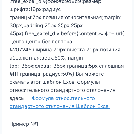
.free_excel_div{фон:#d9d9d9;размер
шрифта:16px;радиус
границы:7px;позиция:относительная;margin:
30px;padding:25px 25px 25px
45px}.free_excel_div:before{content:»»;фон:url(
центр центр без повтора
#207245;ширина:70px;высота:70px;позиция:
абсолютная;верх:50%;margin-
top:-35px;слева:-35px;граница:5px сплошная
#fff;граница-радиус:50%} Вы можете
скачать этот шаблон Excel формулы
относительного стандартного отклонения
здесь —
Формула относительного
стандартного отклонения Шаблон Excel
Пример №1