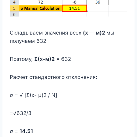
Складываем значения всех
(х — м)2
мы
получаем 632
Поэтому,
Σ(х-м)2
= 632
Расчет стандартного отклонения:
σ = √ [Σ(x- μ)2 / N]
=√632/3
σ =
14.51