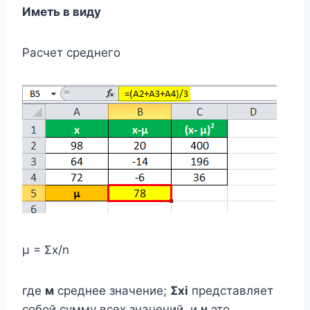
Иметь в виду
Расчет среднего
μ = Σx/n
где
м
среднее значение;
Σxi
представляет
собой сумму всех значений, и
н
это