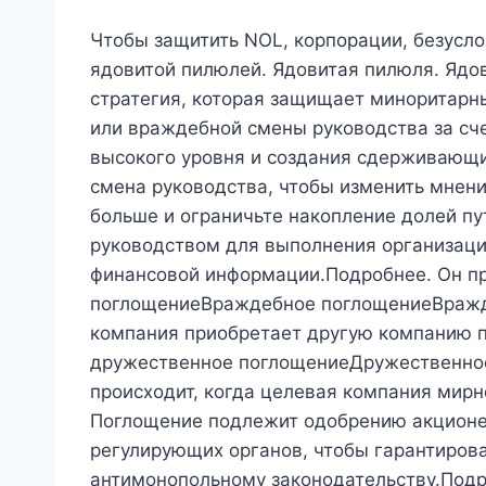
Чтобы защитить NOL, корпорации, безусло
ядовитой пилюлей. Ядовитая пилюля. Ядо
стратегия, которая защищает миноритарн
или враждебной смены руководства за сч
высокого уровня и создания сдерживающи
смена руководства, чтобы изменить мнен
больше и ограничьте накопление долей пу
руководством для выполнения организаци
финансовой информации.Подробнее. Он п
поглощениеВраждебное поглощениеВражде
компания приобретает другую компанию пр
дружественное поглощениеДружественно
происходит, когда целевая компания мир
Поглощение подлежит одобрению акционе
регулирующих органов, чтобы гарантирова
антимонопольному законодательству.Подр