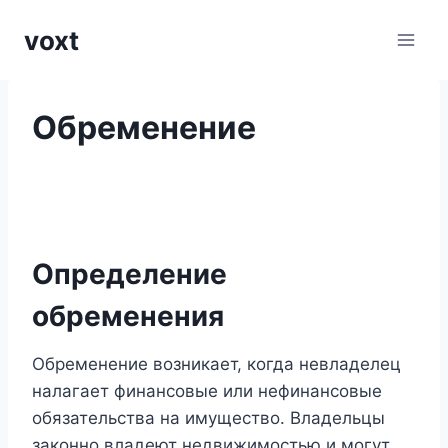
Перейти
voxt
к
содержимому
Обременение
Определение
обременения
Обременение возникает, когда невладелец
налагает финансовые или нефинансовые
обязательства на имущество. Владельцы
законно владеют недвижимостью и могут