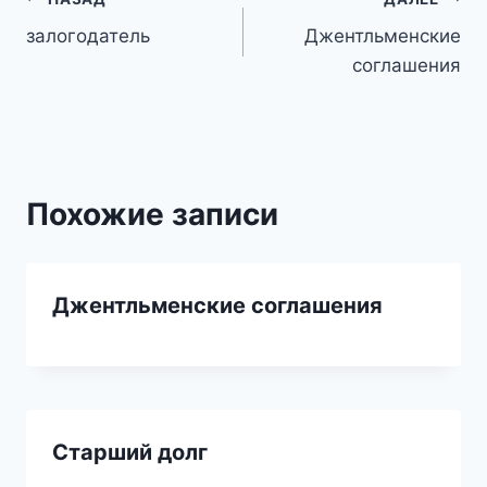
Навигация
залогодатель
Джентльменские
по
соглашения
записям
Похожие записи
Джентльменские соглашения
Старший долг