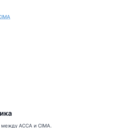
CIMA
ика
 между ACCA и CIMA.