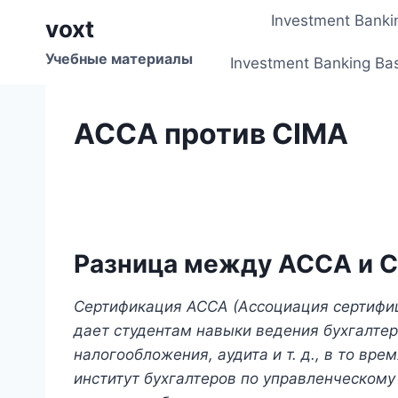
Перейти
Investment Banki
voxt
к
содержимому
Учебные материалы
Investment Banking Ba
ACCA против CIMA
Разница между ACCA и 
Сертификация ACCA (Ассоциация сертифи
дает студентам навыки ведения бухгалтер
налогообложения, аудита и т. д., в то вр
институт бухгалтеров по управленческому