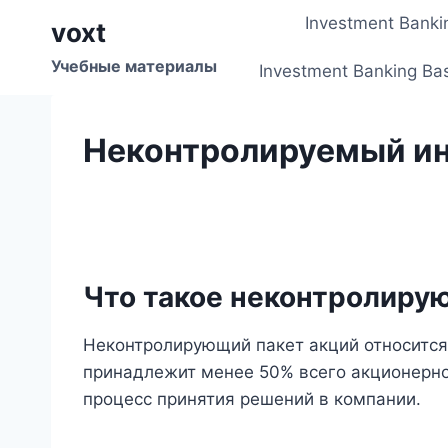
Перейти
Investment Banki
voxt
к
содержимому
Учебные материалы
Investment Banking Ba
Неконтролируемый и
Что такое неконтролиру
Неконтролирующий пакет акций относитс
принадлежит менее 50% всего акционерног
процесс принятия решений в компании.