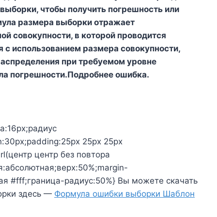
 выборки, чтобы получить погрешность или
ула размера выборки отражает
ой совокупности, в которой проводится
я с использованием размера совокупности,
распределения при требуемом уровне
ела погрешности.Подробнее
ошибка.
а:16px;радиус
:30px;padding:25px 25px 25px
url(центр центр без повтора
я:абсолютная;верх:50%;margin-
ая #fff;граница-радиус:50%} Вы можете скачать
орки здесь —
Формула ошибки выборки Шаблон