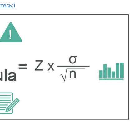
тесь:)