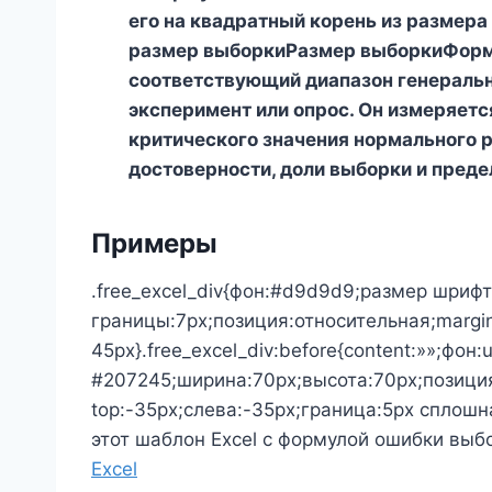
его на квадратный корень из размера
размер выборкиРазмер выборкиФорм
соответствующий диапазон генеральн
эксперимент или опрос. Он измеряетс
критического значения нормального 
достоверности, доли выборки и пред
Примеры
.free_excel_div{фон:#d9d9d9;размер шрифт
границы:7px;позиция:относительная;margin
45px}.free_excel_div:before{content:»»;фон:
#207245;ширина:70px;высота:70px;позици
top:-35px;слева:-35px;граница:5px сплошн
этот шаблон Excel с формулой ошибки выб
Excel