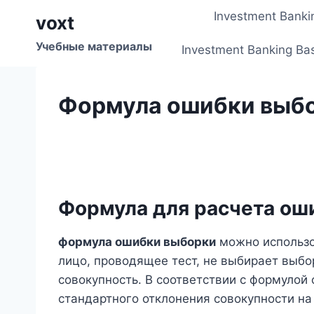
Перейти
Investment Banki
voxt
к
содержимому
Учебные материалы
Investment Banking Ba
Формула ошибки выб
Формула для расчета ош
формула ошибки выборки
можно использо
лицо, проводящее тест, не выбирает выб
совокупность. В соответствии с формулой
стандартного отклонения совокупности на