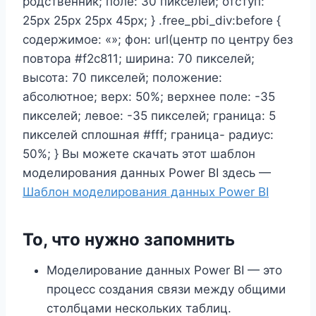
родственник; поле: 30 пикселей; отступ:
25px 25px 25px 45px; } .free_pbi_div:before {
содержимое: «»; фон: url(центр по центру без
повтора #f2c811; ширина: 70 пикселей;
высота: 70 пикселей; положение:
абсолютное; верх: 50%; верхнее поле: -35
пикселей; левое: -35 пикселей; граница: 5
пикселей сплошная #fff; граница- радиус:
50%; } Вы можете скачать этот шаблон
моделирования данных Power BI здесь —
Шаблон моделирования данных Power BI
То, что нужно запомнить
Моделирование данных Power BI — это
процесс создания связи между общими
столбцами нескольких таблиц.