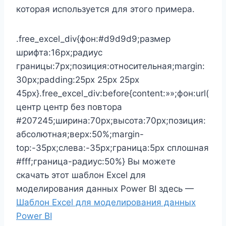
которая используется для этого примера.
.free_excel_div{фон:#d9d9d9;размер
шрифта:16px;радиус
границы:7px;позиция:относительная;margin:
30px;padding:25px 25px 25px
45px}.free_excel_div:before{content:»»;фон:url(
центр центр без повтора
#207245;ширина:70px;высота:70px;позиция:
абсолютная;верх:50%;margin-
top:-35px;слева:-35px;граница:5px сплошная
#fff;граница-радиус:50%} Вы можете
скачать этот шаблон Excel для
моделирования данных Power BI здесь —
Шаблон Excel для моделирования данных
Power BI