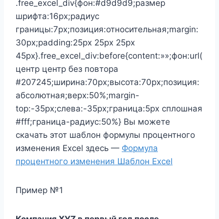
.free_excel_div{фон:#d9d9d9;размер
шрифта:16px;радиус
границы:7px;позиция:относительная;margin:
30px;padding:25px 25px 25px
45px}.free_excel_div:before{content:»»;фон:url(
центр центр без повтора
#207245;ширина:70px;высота:70px;позиция:
абсолютная;верх:50%;margin-
top:-35px;слева:-35px;граница:5px сплошная
#fff;граница-радиус:50%} Вы можете
скачать этот шаблон формулы процентного
изменения Excel здесь —
Формула
процентного изменения Шаблон Excel
Пример №1
Компания XYZ в первый год после