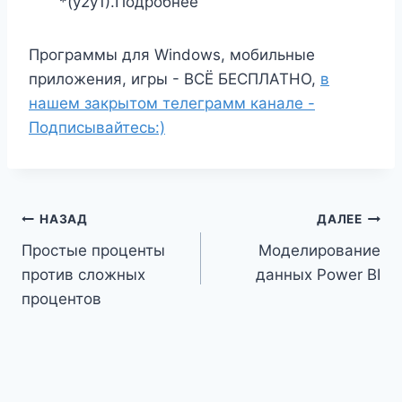
*(y2y1).Подробнее
Программы для Windows, мобильные
приложения, игры - ВСЁ БЕСПЛАТНО,
в
нашем закрытом телеграмм канале -
Подписывайтесь:)
Навигация
НАЗАД
ДАЛЕЕ
Простые проценты
Моделирование
по
против сложных
данных Power BI
записям
процентов