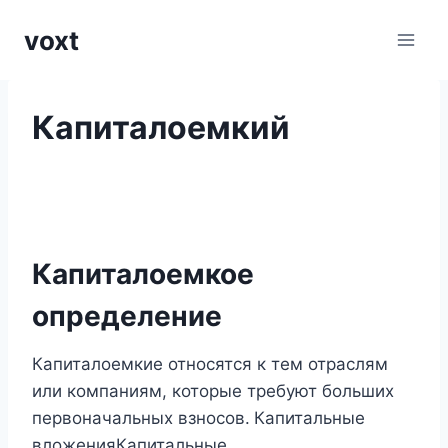
Перейти
voxt
к
содержимому
Капиталоемкий
Капиталоемкое
определение
Капиталоемкие относятся к тем отраслям
или компаниям, которые требуют больших
первоначальных взносов.
Капитальные
вложенияКапитальные