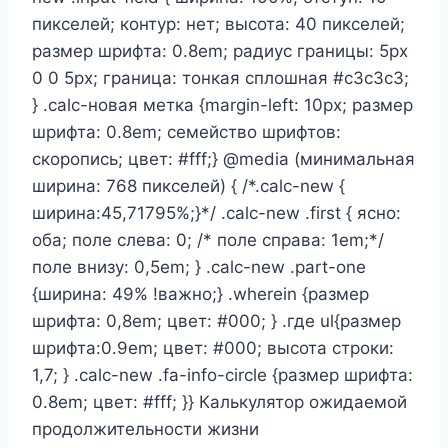
пикселей; контур: нет; высота: 40 пикселей;
размер шрифта: 0.8em; радиус границы: 5px
0 0 5px; граница: тонкая сплошная #c3c3c3;
} .calc-новая метка {margin-left: 10px; размер
шрифта: 0.8em; семейство шрифтов:
скоропись; цвет: #fff;} @media (минимальная
ширина: 768 пикселей) { /*.calc-new {
ширина:45,71795%;}*/ .calc-new .first { ясно:
оба; поле слева: 0; /* поле справа: 1em;*/
поле внизу: 0,5em; } .calc-new .part-one
{ширина: 49% !важно;} .wherein {размер
шрифта: 0,8em; цвет: #000; } .где ul{размер
шрифта:0.9em; цвет: #000; высота строки:
1,7; } .calc-new .fa-info-circle {размер шрифта:
0.8em; цвет: #fff; }} Калькулятор ожидаемой
продолжительности жизни