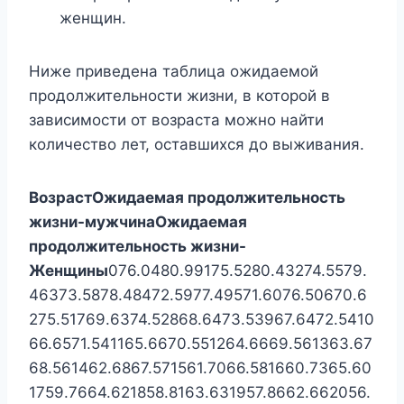
женщин.
Ниже приведена таблица ожидаемой
продолжительности жизни, в которой в
зависимости от возраста можно найти
количество лет, оставшихся до выживания.
Возраст
Ожидаемая продолжительность
жизни-мужчина
Ожидаемая
продолжительность жизни-
Женщины
076.0480.99175.5280.43274.5579.
46373.5878.48472.5977.49571.6076.50670.6
275.51769.6374.52868.6473.53967.6472.5410
66.6571.541165.6670.551264.6669.561363.67
68.561462.6867.571561.7066.581660.7365.60
1759.7664.621858.8163.631957.8662.662056.