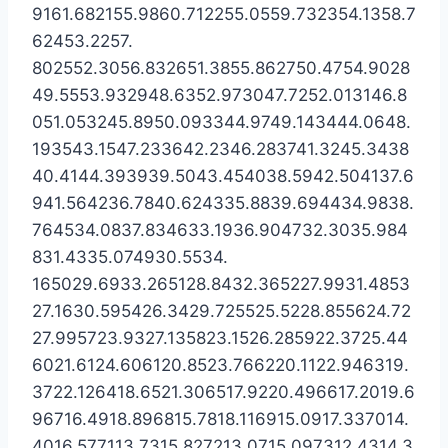
9161.682155.9860.712255.0559.732354.1358.7
62453.2257.
802552.3056.832651.3855.862750.4754.9028
49.5553.932948.6352.973047.7252.013146.8
051.053245.8950.093344.9749.143444.0648.
193543.1547.233642.2346.283741.3245.3438
40.4144.393939.5043.454038.5942.504137.6
941.564236.7840.624335.8839.694434.9838.
764534.0837.834633.1936.904732.3035.984
831.4335.074930.5534.
165029.6933.265128.8432.365227.9931.4853
27.1630.595426.3429.725525.5228.855624.72
27.995723.9327.135823.1526.285922.3725.44
6021.6124.606120.8523.766220.1122.946319.
3722.126418.6521.306517.9220.496617.2019.6
96716.4918.896815.7818.116915.0917.337014.
4016.577113.7315.827213.0715.097312.4314.3