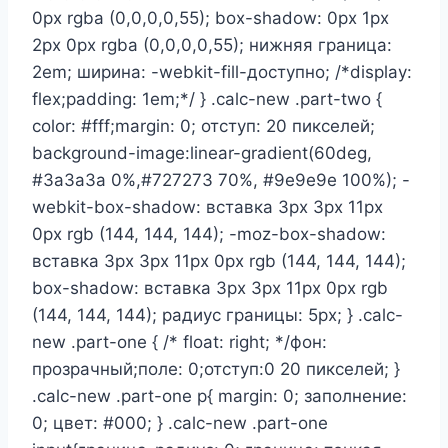
0px rgba (0,0,0,0,55); box-shadow: 0px 1px
2px 0px rgba (0,0,0,0,55); нижняя граница:
2em; ширина: -webkit-fill-доступно; /*display:
flex;padding: 1em;*/ } .calc-new .part-two {
color: #fff;margin: 0; отступ: 20 пикселей;
background-image:linear-gradient(60deg,
#3a3a3a 0%,#727273 70%, #9e9e9e 100%); -
webkit-box-shadow: вставка 3px 3px 11px
0px rgb (144, 144, 144); -moz-box-shadow:
вставка 3px 3px 11px 0px rgb (144, 144, 144);
box-shadow: вставка 3px 3px 11px 0px rgb
(144, 144, 144); радиус границы: 5px; } .calc-
new .part-one { /* float: right; */фон:
прозрачный;поле: 0;отступ:0 20 пикселей; }
.calc-new .part-one p{ margin: 0; заполнение:
0; цвет: #000; } .calc-new .part-one