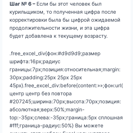
Шаг № 6 –
Если бы этот человек был
курильщиком, то полученная цифра после
корректировки была бы цифрой ожидаемой
продолжительности жизни, и эта цифра
будет добавлена ​​к текущему возрасту.
.free_excel_div{фон:#d9d9d9;размер
шрифта:16px;радиус
границы:7px;позиция:относительная;margin:
30px;padding:25px 25px 25px
45px}.free_excel_div:before{content:»»;фон:url(
центр центр без повтора
#207245;ширина:70px;высота:70px;позиция:
абсолютная;верх:50%;margin-
top:-35px;слева:-35px;граница:5px сплошная
#fff;граница-радиус:50%} Вы можете