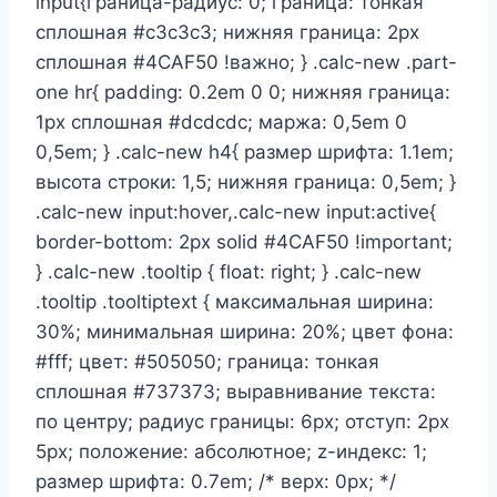
input{граница-радиус: 0; граница: тонкая
сплошная #c3c3c3; нижняя граница: 2px
сплошная #4CAF50 !важно; } .calc-new .part-
one hr{ padding: 0.2em 0 0; нижняя граница:
1px сплошная #dcdcdc; маржа: 0,5em 0
0,5em; } .calc-new h4{ размер шрифта: 1.1em;
высота строки: 1,5; нижняя граница: 0,5em; }
.calc-new input:hover,.calc-new input:active{
border-bottom: 2px solid #4CAF50 !important;
} .calc-new .tooltip { float: right; } .calc-new
.tooltip .tooltiptext { максимальная ширина:
30%; минимальная ширина: 20%; цвет фона:
#fff; цвет: #505050; граница: тонкая
сплошная #737373; выравнивание текста:
по центру; радиус границы: 6px; отступ: 2px
5px; положение: абсолютное; z-индекс: 1;
размер шрифта: 0.7em; /* верх: 0px; */