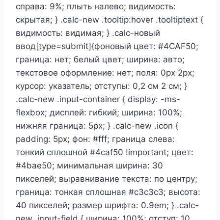
справа: 9%; плыть налево; видимость:
скрытая; } .calc-new .tooltip:hover .tooltiptext {
видимость: видимая; } .calc-новый
ввод[type=submit]{фоновый цвет: #4CAF50;
граница: нет; белый цвет; ширина: авто;
текстовое оформление: нет; поля: 0px 2px;
курсор: указатель; отступы: 0,2 см 2 см; }
.calc-new .input-container { display: -ms-
flexbox; дисплей: гибкий; ширина: 100%;
нижняя граница: 5px; } .calc-new .icon {
padding: 5px; фон: #fff; граница слева:
тонкий сплошной #4caf50 !important; цвет:
#4bae50; минимальная ширина: 30
пикселей; выравнивание текста: по центру;
граница: тонкая сплошная #c3c3c3; высота:
40 пикселей; размер шрифта: 0.9em; } .calc-
new .input-field { ширина: 100%; отступ: 10