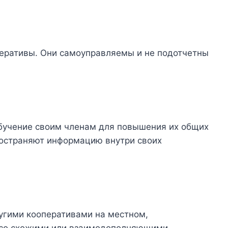
еративы. Они самоуправляемы и не подотчетны
бучение своим членам для повышения их общих
ространяют информацию внутри своих
ругими кооперативами на местном,
 со схожими или взаимодополняющими