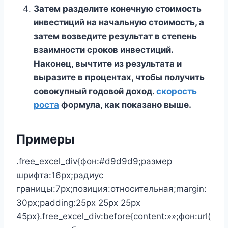
Затем разделите конечную стоимость
инвестиций на начальную стоимость, а
затем возведите результат в степень
взаимности сроков инвестиций.
Наконец, вычтите из результата и
выразите в процентах, чтобы получить
совокупный годовой доход.
скорость
роста
формула, как показано выше.
Примеры
.free_excel_div{фон:#d9d9d9;размер
шрифта:16px;радиус
границы:7px;позиция:относительная;margin:
30px;padding:25px 25px 25px
45px}.free_excel_div:before{content:»»;фон:url(