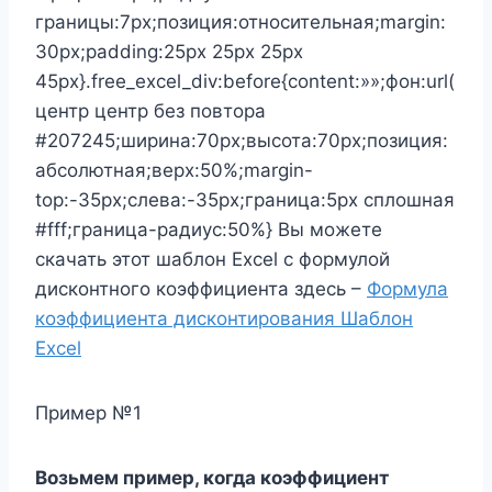
границы:7px;позиция:относительная;margin:
30px;padding:25px 25px 25px
45px}.free_excel_div:before{content:»»;фон:url(
центр центр без повтора
#207245;ширина:70px;высота:70px;позиция:
абсолютная;верх:50%;margin-
top:-35px;слева:-35px;граница:5px сплошная
#fff;граница-радиус:50%} Вы можете
скачать этот шаблон Excel с формулой
дисконтного коэффициента здесь –
Формула
коэффициента дисконтирования Шаблон
Excel
Пример №1
Возьмем пример, когда коэффициент