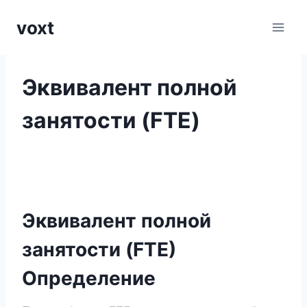
Перейти
voxt
к
содержимому
Эквивалент полной
занятости (FTE)
Эквивалент полной
занятости (FTE)
Определение