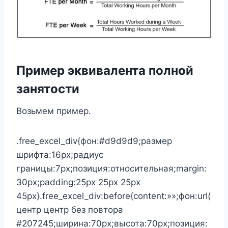
Пример эквивалента полной
занятости
Возьмем пример.
.free_excel_div{фон:#d9d9d9;размер
шрифта:16px;радиус
границы:7px;позиция:относительная;margin:
30px;padding:25px 25px 25px
45px}.free_excel_div:before{content:»»;фон:url(
центр центр без повтора
#207245;ширина:70px;высота:70px;позиция: