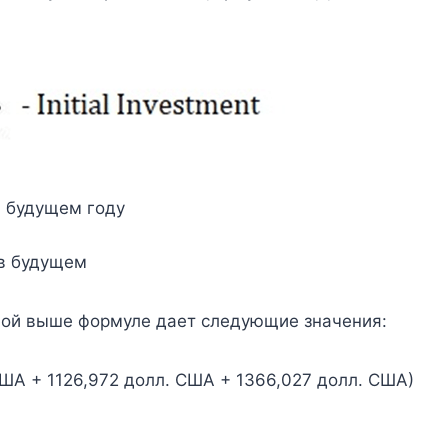
в будущем году
 в будущем
ной выше формуле дает следующие значения:
США + 1126,972 долл. США + 1366,027 долл. США)