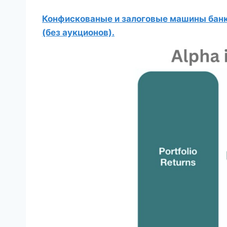
Конфискованые и залоговые машины банко
(без аукционов).