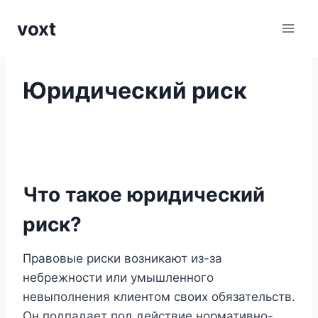
Перейти
voxt
к
содержимому
Юридический риск
Что такое юридический
риск?
Правовые риски возникают из-за
небрежности или умышленного
невыполнения клиентом своих обязательств.
Он подпадает под действие нормативно-