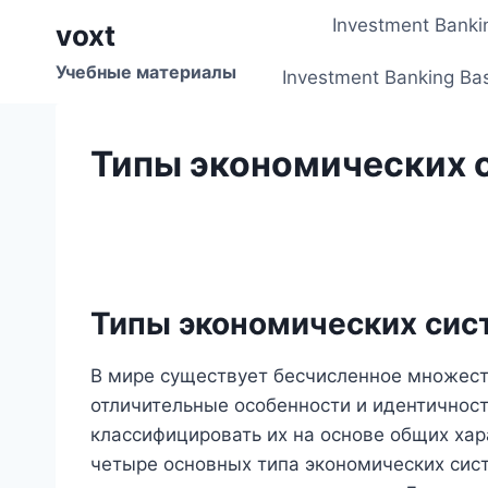
Перейти
Investment Banki
voxt
к
содержимому
Учебные материалы
Investment Banking Ba
Типы экономических 
Типы экономических сис
В мире существует бесчисленное множест
отличительные особенности и идентичност
классифицировать их на основе общих ха
четыре основных типа экономических сис