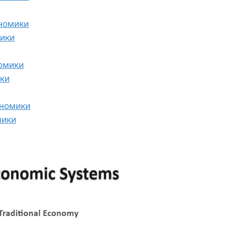
номики
ики
омики
ки
номики
мики