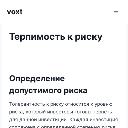
Перейти
voxt
к
содержимому
Терпимость к риску
Определение
допустимого риска
Толерантность к риску относится к уровню
риска, который инвесторы готовы терпеть
для данной инвестиции. Каждая инвестиция
сопряжена с определенной степенью риска,