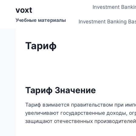
Перейти
Investment Banki
voxt
к
содержимому
Учебные материалы
Investment Banking Ba
Тариф
Тариф Значение
Тариф взимается правительством при импо
увеличивают государственные доходы, ог
защищают отечественных производителей 