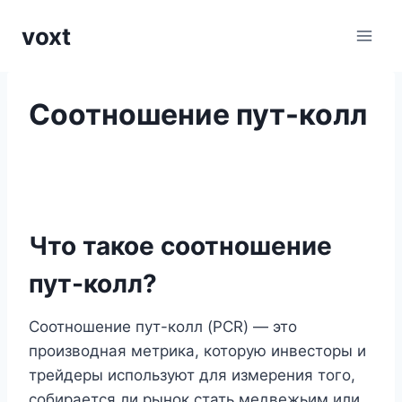
Перейти
voxt
к
содержимому
Соотношение пут-колл
Что такое соотношение
пут-колл?
Соотношение пут-колл (PCR) — это
производная метрика, которую инвесторы и
трейдеры используют для измерения того,
собирается ли рынок стать медвежьим или