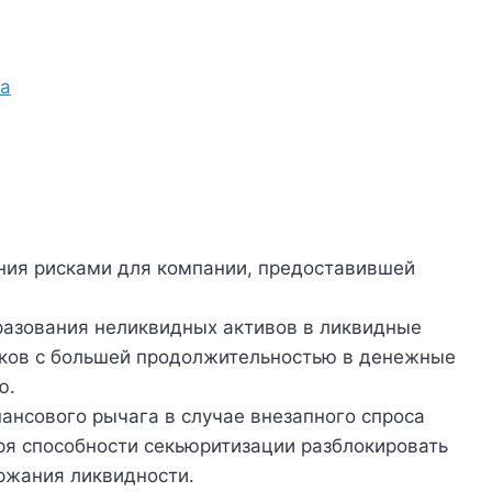
га
ния рисками для компании, предоставившей
разования неликвидных активов в ликвидные
ков с большей продолжительностью в денежные
ю.
нансового рычага в случае внезапного спроса
ря способности секьюритизации разблокировать
ржания ликвидности.